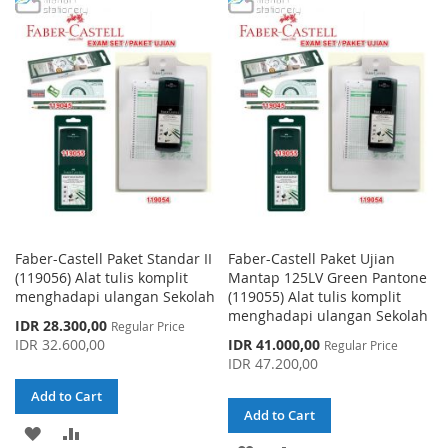
TO
TO
WISH
COMPARE
WISH
COMPARE
LIST
LIST
Faber-Castell Paket Standar II
Faber-Castell Paket Ujian
(119056) Alat tulis komplit
Mantap 125LV Green Pantone
menghadapi ulangan Sekolah
(119055) Alat tulis komplit
menghadapi ulangan Sekolah
Special
IDR 28.300,00
Regular Price
Price
Special
IDR 32.600,00
IDR 41.000,00
Regular Price
Price
IDR 47.200,00
Add to Cart
Add to Cart
ADD
ADD