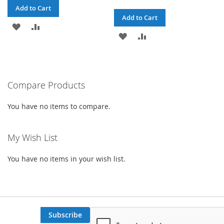
Add to Cart
Add to Cart
ADD
ADD
ADD
ADD
TO
TO
TO
TO
WISH
COMPARE
WISH
COMPARE
LIST
Compare Products
LIST
You have no items to compare.
My Wish List
You have no items in your wish list.
Subscribe