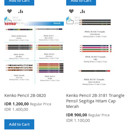
Add to Cart
Add to Cart
ADD
ADD
ADD
ADD
TO
TO
TO
TO
WISH
COMPARE
WISH
COMPARE
LIST
LIST
Kenko Pencil 2B-0820
Kenko Pencil 2B-3181 Triangle
Pensil Segitiga Hitam Cap
Special
IDR 1.200,00
Regular Price
Merah
Price
IDR 1.400,00
Special
IDR 900,00
Regular Price
Price
IDR 1.100,00
Add to Cart