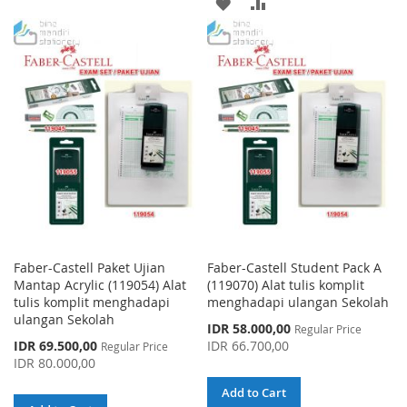
ADD
ADD
TO
TO
TO
TO
WISH
COMPARE
WISH
COMPARE
LIST
LIST
Faber-Castell Paket Ujian
Faber-Castell Student Pack A
Mantap Acrylic (119054) Alat
(119070) Alat tulis komplit
tulis komplit menghadapi
menghadapi ulangan Sekolah
ulangan Sekolah
Special
IDR 58.000,00
Regular Price
Price
Special
IDR 69.500,00
IDR 66.700,00
Regular Price
Price
IDR 80.000,00
Add to Cart