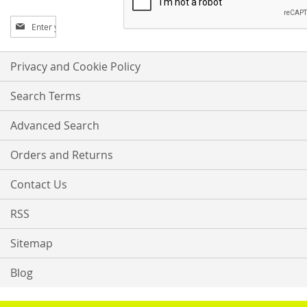
Sign
Up
for
Our
Privacy and Cookie Policy
Newsletter:
Search Terms
Advanced Search
Orders and Returns
Contact Us
RSS
Sitemap
Blog