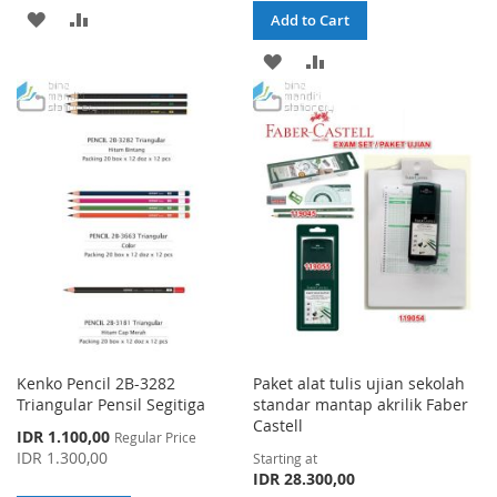
ADD
ADD
Add to Cart
TO
TO
ADD
ADD
WISH
COMPARE
TO
TO
LIST
WISH
COMPARE
LIST
Kenko Pencil 2B-3282
Paket alat tulis ujian sekolah
Triangular Pensil Segitiga
standar mantap akrilik Faber
Castell
Special
IDR 1.100,00
Regular Price
Price
IDR 1.300,00
Starting at
IDR 28.300,00