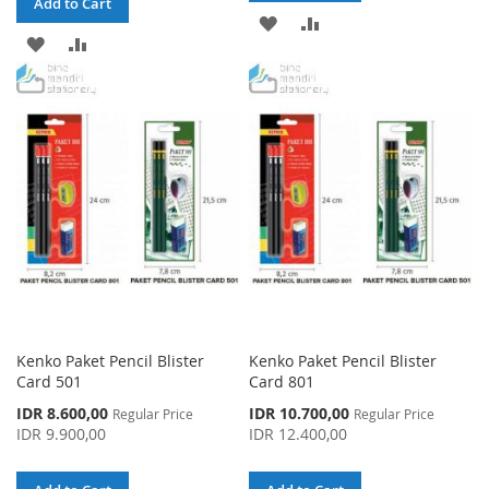
Add to Cart
ADD
ADD
ADD
ADD
TO
TO
TO
TO
WISH
COMPARE
WISH
COMPARE
LIST
LIST
Kenko Paket Pencil Blister
Kenko Paket Pencil Blister
Card 501
Card 801
Special
Special
IDR 8.600,00
IDR 10.700,00
Regular Price
Regular Price
Price
Price
IDR 9.900,00
IDR 12.400,00