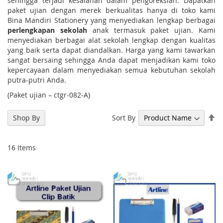
sehingga terjadi kesalahan dalam pengoreksian. Dapatkan
paket ujian dengan merek berkualitas hanya di toko kami
Bina Mandiri Stationery yang menyediakan lengkap berbagai
perlengkapan sekolah
anak termasuk paket ujian. Kami
menyediakan berbagai alat sekolah lengkap dengan kualitas
yang baik serta dapat diandalkan. Harga yang kami tawarkan
sangat bersaing sehingga Anda dapat menjadikan kami toko
kepercayaan dalam menyediakan semua kebutuhan sekolah
putra-putri Anda.
(Paket ujian – ctgr-082-A)
Se
Sort By
Shop By
De
Di
16
Items