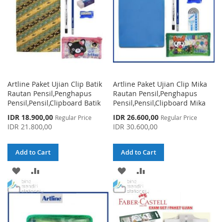
Artline Paket Ujian Clip Batik
Artline Paket Ujian Clip Mika
Rautan Pensil,Penghapus
Rautan Pensil,Penghapus
Pensil,Pensil,Clipboard Batik
Pensil,Pensil,Clipboard Mika
Special
Special
IDR 18.900,00
IDR 26.600,00
Regular Price
Regular Price
Price
Price
IDR 21.800,00
IDR 30.600,00
Add to Cart
Add to Cart
ADD
ADD
ADD
ADD
TO
TO
TO
TO
WISH
COMPARE
WISH
COMPARE
LIST
LIST