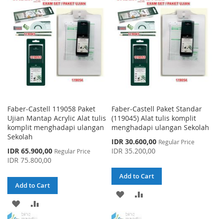
LIST
LIST
Faber-Castell 119058 Paket
Faber-Castell Paket Standar
Ujian Mantap Acrylic Alat tulis
(119045) Alat tulis komplit
komplit menghadapi ulangan
menghadapi ulangan Sekolah
Sekolah
Special
IDR 30.600,00
Regular Price
Price
Special
IDR 65.900,00
IDR 35.200,00
Regular Price
Price
IDR 75.800,00
Add to Cart
Add to Cart
ADD
ADD
ADD
ADD
TO
TO