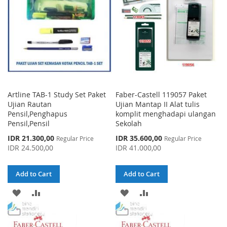
Artline TAB-1 Study Set Paket
Faber-Castell 119057 Paket
Ujian Rautan
Ujian Mantap II Alat tulis
Pensil,Penghapus
komplit menghadapi ulangan
Pensil,Pensil
Sekolah
Special
Special
IDR 21.300,00
IDR 35.600,00
Regular Price
Regular Price
Price
Price
IDR 24.500,00
IDR 41.000,00
Add to Cart
Add to Cart
ADD
ADD
ADD
ADD
TO
TO
TO
TO
WISH
COMPARE
WISH
COMPARE