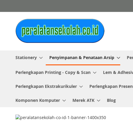
Skip
to
Content
Stationery
Penyimpanan & Penataan Arsip
Pe
Perlengkapan Printing - Copy & Scan
Lem & Adhesi
Perlengkapan Ekstrakurikuler
Perlengkapan Presen
Komponen Komputer
Merek ATK
Blog