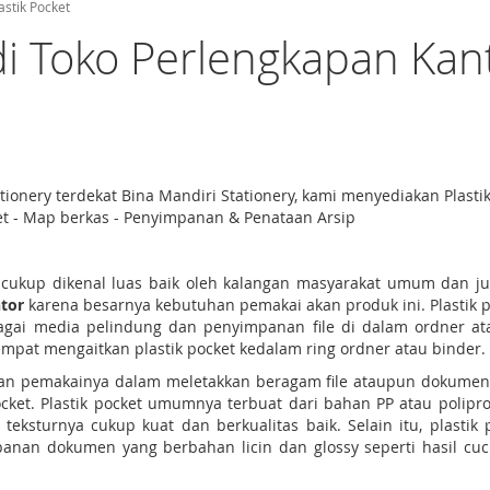
astik Pocket
di Toko Perlengkapan Kan
ationery terdekat Bina Mandiri Stationery, kami menyediakan Plas
ket - Map berkas - Penyimpanan & Penataan Arsip
kup dikenal luas baik oleh kalangan masyarakat umum dan juga p
ntor
karena besarnya kebutuhan pemakai akan produk ini. Plastik 
ai media pelindung dan penyimpanan file di dalam ordner ata
empat mengaitkan plastik pocket kedalam ring ordner atau binder.
an pemakainya dalam meletakkan beragam file ataupun dokumen
ket. Plastik pocket umumnya terbuat dari bahan PP atau poliprop
teksturnya cukup kuat dan berkualitas baik. Selain itu, plastik
n dokumen yang berbahan licin dan glossy seperti hasil cuci c