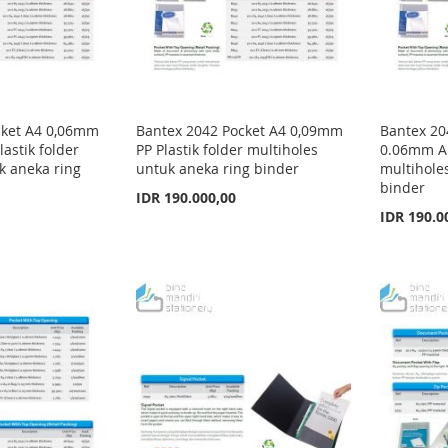
cket A4 0,06mm
Bantex 2042 Pocket A4 0,09mm
Bantex 20
lastik folder
PP Plastik folder multiholes
0.06mm Ant
k aneka ring
untuk aneka ring binder
multihole
binder
IDR 190.000,00
IDR 190.0