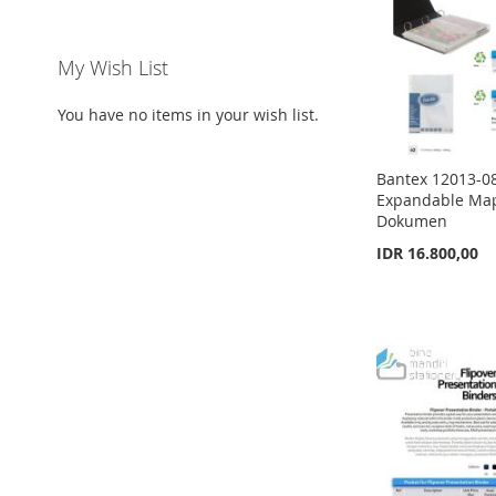
My Wish List
You have no items in your wish list.
Bantex 12013-08
Expandable Map
Dokumen
IDR 16.800,00
Add to Cart
Add to Cart
Add to Cart
Add to Cart
ADD
ADD
ADD
ADD
TO
ADD
TO
ADD
TO
ADD
TO
ADD
WISH
TO
WISH
TO
WISH
TO
WISH
TO
LIST
COMPARE
LIST
COMPARE
LIST
COMPARE
LIST
COMPARE