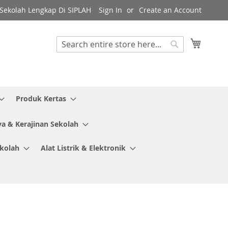
y Sekolah Lengkap Di SIPLAH
Sign In
Create an Account
My Cart
Search
Search
Produk Kertas
ya & Kerajinan Sekolah
ekolah
Alat Listrik & Elektronik