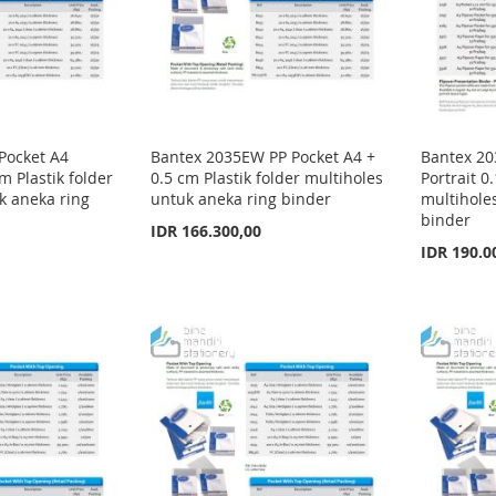
Pocket A4
Bantex 2035EW PP Pocket A4 +
Bantex 20
m Plastik folder
0.5 cm Plastik folder multiholes
Portrait 0
k aneka ring
untuk aneka ring binder
multihole
binder
IDR 166.300,00
IDR 190.0