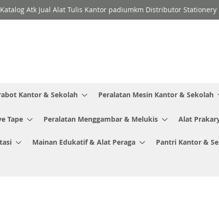
Katalog Atk Jual Alat Tulis Kantor padiumkm Distributor Stationer
rabot Kantor & Sekolah
Peralatan Mesin Kantor & Sekolah
ve Tape
Peralatan Menggambar & Melukis
Alat Prakar
tasi
Mainan Edukatif & Alat Peraga
Pantri Kantor & S