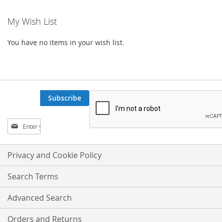
My Wish List
You have no items in your wish list.
Subscribe
Sign
Up
for
Our
Privacy and Cookie Policy
Newsletter:
Search Terms
Advanced Search
Orders and Returns