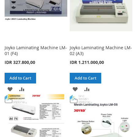
Joyko Laminating Machine LM-
Joyko Laminating Machine LM-
01 (F4)
02 (A3)
IDR 327.800,00
IDR 1.211.000,00
Add to Cart
Add to Cart
ADD
ADD
ADD
ADD
TO
TO
TO
TO
WISH
COMPARE
WISH
COMPARE
LIST
LIST