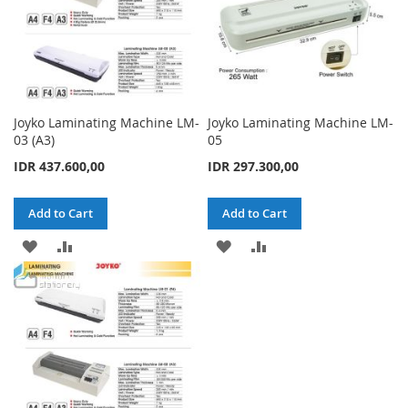
Joyko Laminating Machine LM-
Joyko Laminating Machine LM-
03 (A3)
05
IDR 437.600,00
IDR 297.300,00
Add to Cart
Add to Cart
ADD
ADD
ADD
ADD
TO
TO
TO
TO
WISH
COMPARE
WISH
COMPARE
LIST
LIST