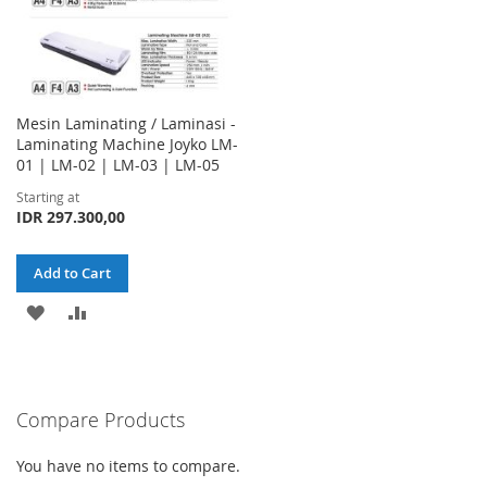
Mesin Laminating / Laminasi -
Laminating Machine Joyko LM-
01 | LM-02 | LM-03 | LM-05
Starting at
IDR 297.300,00
Add to Cart
ADD
ADD
TO
TO
WISH
COMPARE
Compare Products
LIST
You have no items to compare.