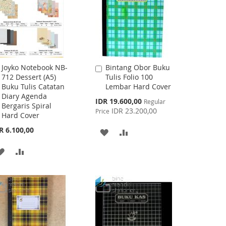
Joyko Notebook NB-
Bintang Obor Buku
Add
Add
712 Dessert (A5)
Tulis Folio 100
to
to
Buku Tulis Catatan
Lembar Hard Cover
Cart
Cart
Diary Agenda
Special
IDR 19.600,00
Regular
Bergaris Spiral
Price
IDR 23.200,00
Price
Hard Cover
R 6.100,00
ADD
ADD
TO
TO
ADD
ADD
WISH
COMPARE
TO
TO
LIST
WISH
COMPARE
LIST