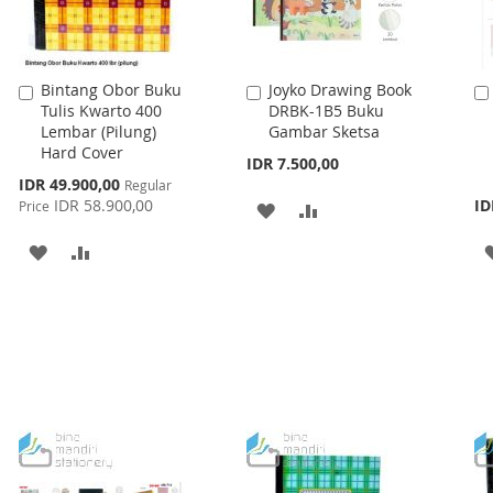
Bintang Obor Buku
Joyko Drawing Book
Add
Add
Tulis Kwarto 400
DRBK-1B5 Buku
to
to
Lembar (Pilung)
Gambar Sketsa
Cart
Cart
Hard Cover
IDR 7.500,00
Special
IDR 49.900,00
Regular
Price
IDR 58.900,00
ID
Price
ADD
ADD
TO
TO
ADD
ADD
WISH
COMPARE
TO
TO
LIST
WISH
COMPARE
LIST