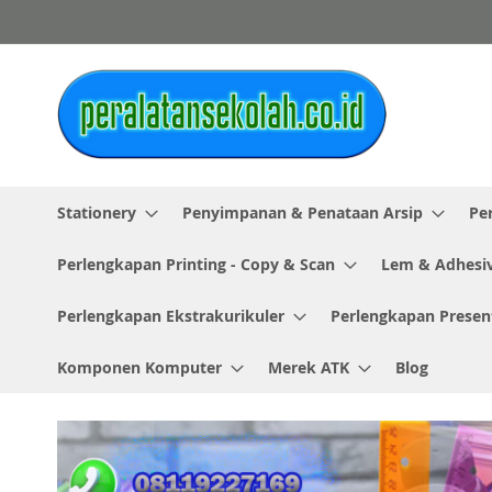
Skip
to
Content
Stationery
Penyimpanan & Penataan Arsip
Pe
Perlengkapan Printing - Copy & Scan
Lem & Adhesi
Perlengkapan Ekstrakurikuler
Perlengkapan Presen
Komponen Komputer
Merek ATK
Blog