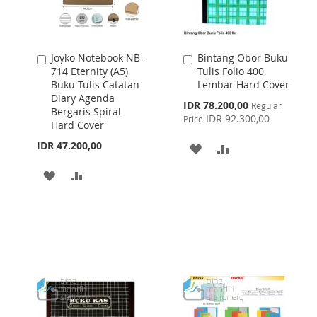
Joyko Notebook NB-
Bintang Obor Buku
Add
Add
714 Eternity (A5)
Tulis Folio 400
to
to
Buku Tulis Catatan
Lembar Hard Cover
Cart
Cart
Diary Agenda
Special
IDR 78.200,00
Regular
Bergaris Spiral
Price
IDR 92.300,00
Price
Hard Cover
IDR 47.200,00
ADD
ADD
TO
TO
ADD
ADD
WISH
COMPARE
TO
TO
LIST
WISH
COMPARE
LIST