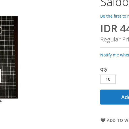
Saldo
Be the first to
IDR 4
Special
Price
Regular Pr
Notify me when
Qty
Add
ADD TO WI