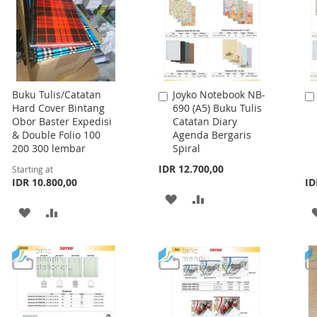
Buku Tulis/Catatan
Joyko Notebook NB-
Add
Hard Cover Bintang
690 (A5) Buku Tulis
to
Obor Baster Expedisi
Catatan Diary
Cart
& Double Folio 100
Agenda Bergaris
200 300 lembar
Spiral
IDR 12.700,00
Starting at
IDR 10.800,00
ID
ADD
ADD
ADD
ADD
TO
TO
TO
TO
WISH
COMPARE
WISH
COMPARE
LIST
LIST