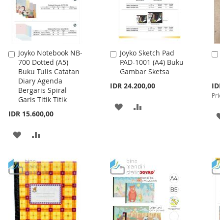
Joyko Notebook NB-
Joyko Sketch Pad
Add
Add
700 Dotted (A5)
PAD-1001 (A4) Buku
to
to
Buku Tulis Catatan
Gambar Sketsa
Cart
Cart
Diary Agenda
Spe
IDR 24.200,00
ID
Bergaris Spiral
Pri
Pri
Garis Titik Titik
ADD
ADD
IDR 15.600,00
TO
TO
ADD
ADD
WISH
COMPARE
TO
TO
LIST
WISH
COMPARE
LIST