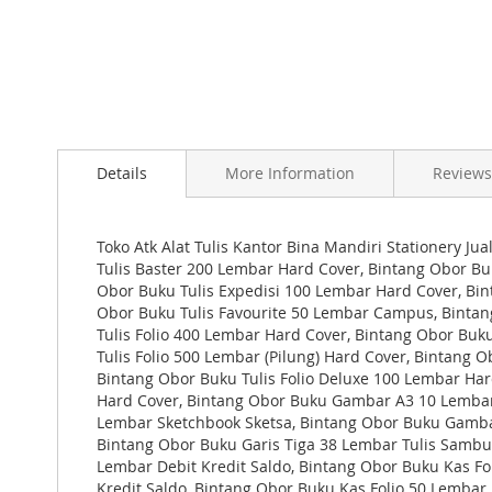
Skip
to
Details
More Information
Reviews
the
beginning
of
the
Toko Atk Alat Tulis Kantor Bina Mandiri Stationery Jua
images
Tulis Baster 200 Lembar Hard Cover, Bintang Obor Bu
gallery
Obor Buku Tulis Expedisi 100 Lembar Hard Cover, Bin
Obor Buku Tulis Favourite 50 Lembar Campus, Bintang
Tulis Folio 400 Lembar Hard Cover, Bintang Obor Buku
Tulis Folio 500 Lembar (Pilung) Hard Cover, Bintang 
Bintang Obor Buku Tulis Folio Deluxe 100 Lembar Har
Hard Cover, Bintang Obor Buku Gambar A3 10 Lembar
Lembar Sketchbook Sketsa, Bintang Obor Buku Gamba
Bintang Obor Buku Garis Tiga 38 Lembar Tulis Sambu
Lembar Debit Kredit Saldo, Bintang Obor Buku Kas Fo
Kredit Saldo, Bintang Obor Buku Kas Folio 50 Lembar