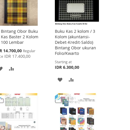
Bintang Obor Buku
Buku Kas 2 kolom / 3
Add
Kas Baster 2 Kolom
Kolom (akuntansi-
to
100 Lembar
Debet-Kredit-Saldo)
Cart
Bintang Obor ukuran
cial
R 14.700,00
Regular
Folio/Kwarto
ce
IDR 17.400,00
ce
Starting at
IDR 6.300,00
ADD
ADD
TO
TO
ADD
ADD
WISH
COMPARE
TO
TO
LIST
WISH
COMPARE
LIST