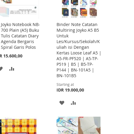
Joyko Notebook NB-
Binder Note Catatan
Add
700 Plain (A5) Buku
Multiring Joyko A5 B5
to
Tulis Catatan Diary
Untuk
Cart
Agenda Bergaris
Les/Kursus/Sekolah/K
Spiral Garis Polos
uliah isi Dengan
Kertas Loose Leaf A5 |
R 15.600,00
A5-FR-PF520 | A5-TP-
P519 | B5 | B5-TP-
ADD
ADD
P144 | BN-101A5 |
BN-101B5
TO
TO
Starting at
WISH
COMPARE
IDR 19.000,00
LIST
ADD
ADD
TO
TO
WISH
COMPARE
LIST