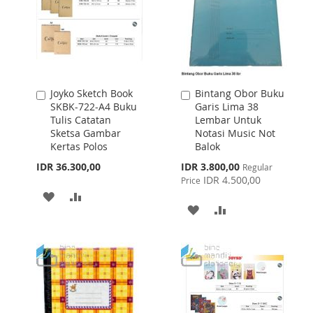
Joyko Sketch Book
Bintang Obor Buku
Add
Add
SKBK-722-A4 Buku
Garis Lima 38
to
to
Tulis Catatan
Lembar Untuk
Cart
Cart
Sketsa Gambar
Notasi Music Not
Kertas Polos
Balok
Special
IDR 36.300,00
IDR 3.800,00
Regular
Price
IDR 4.500,00
Price
ADD
ADD
ADD
ADD
TO
TO
TO
TO
WISH
COMPARE
WISH
COMPARE
LIST
LIST