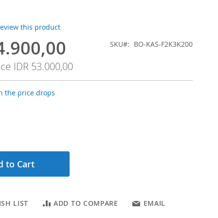
 review this product
4.900,00
SKU
BO-KAS-F2K3K200
ice
IDR 53.000,00
 the price drops
 to Cart
SH LIST
ADD TO COMPARE
EMAIL