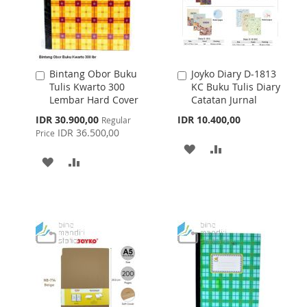
Bintang Obor Buku
Joyko Diary D-1813
Add
Add
Tulis Kwarto 300
KC Buku Tulis Diary
to
to
Lembar Hard Cover
Catatan Jurnal
Cart
Cart
Special
IDR 30.900,00
IDR 10.400,00
Regular
Price
IDR 36.500,00
Price
ADD
ADD
ADD
ADD
TO
TO
TO
TO
WISH
COMPARE
WISH
COMPARE
LIST
LIST